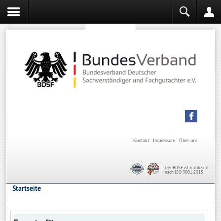
Sachverständiger werden
Sachverständiger Ausbildung
Kontakt
Impressum
Über uns
Der BDSF ist zertifiziert
nach ISO 9001:2015
Startseite