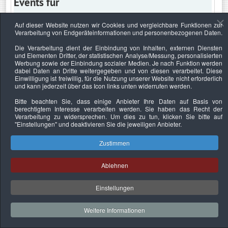
Events für
Auf dieser Website nutzen wir Cookies und vergleichbare Funktionen zur
Verarbeitung von Endgeräteinformationen und personenbezogenen Daten.
Mittwoch, 5. Januar 2022
Die Verarbeitung dient der Einbindung von Inhalten, externen Diensten
und Elementen Dritter, der statistischen Analyse/Messung, personalisierten
Keine Termine
Werbung sowie der Einbindung sozialer Medien. Je nach Funktion werden
dabei Daten an Dritte weitergegeben und von diesen verarbeitet. Diese
Einwilligung ist freiwillig, für die Nutzung unserer Website nicht erforderlich
und kann jederzeit über das Icon links unten widerrufen werden.
Bitte beachten Sie, dass einige Anbieter Ihre Daten auf Basis von
Datenschutzerklärung
Urheberrechtsnachweise
Nachhaltigkeit
berechtigtem Interesse verarbeiten werden. Sie haben das Recht der
Verarbeitung zu widersprechen. Um dies zu tun, klicken Sie bitte auf
Copyright © 2026. Bundesverband Deutscher
"Einstellungen"
und deaktivieren Sie die jeweiligen Anbieter.
Sachverständiger und Fachgutachter e.V..
Zustimmen
Ablehnen
Einstellungen
Weitere Informationen