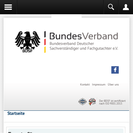
Sachverständiger werden
Sachverständiger Ausbildung
Kontakt
Impressum
Über uns
Der BDSF ist zertifiziert
nach ISO 9001:2015
Startseite