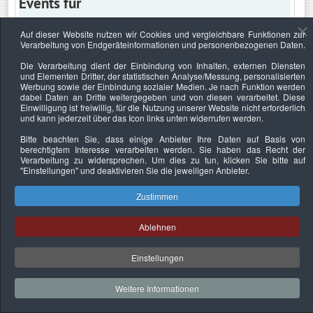
Events für
Auf dieser Website nutzen wir Cookies und vergleichbare Funktionen zur
Verarbeitung von Endgeräteinformationen und personenbezogenen Daten.
Sonntag, 1. August 2021
Die Verarbeitung dient der Einbindung von Inhalten, externen Diensten
und Elementen Dritter, der statistischen Analyse/Messung, personalisierten
Keine Termine
Werbung sowie der Einbindung sozialer Medien. Je nach Funktion werden
dabei Daten an Dritte weitergegeben und von diesen verarbeitet. Diese
Einwilligung ist freiwillig, für die Nutzung unserer Website nicht erforderlich
und kann jederzeit über das Icon links unten widerrufen werden.
Bitte beachten Sie, dass einige Anbieter Ihre Daten auf Basis von
Datenschutzerklärung
Urheberrechtsnachweise
Nachhaltigkeit
berechtigtem Interesse verarbeiten werden. Sie haben das Recht der
Verarbeitung zu widersprechen. Um dies zu tun, klicken Sie bitte auf
Copyright © 2026. Bundesverband Deutscher
"Einstellungen"
und deaktivieren Sie die jeweiligen Anbieter.
Sachverständiger und Fachgutachter e.V..
Zustimmen
Ablehnen
Einstellungen
Weitere Informationen