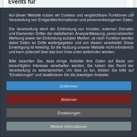
Events für
Auf dieser Website nutzen wir Cookies und vergleichbare Funktionen zur
Verarbeitung von Endgeräteinformationen und personenbezogenen Daten.
Donnerstag, 24. Juni 2021
Die Verarbeitung dient der Einbindung von Inhalten, externen Diensten
und Elementen Dritter, der statistischen Analyse/Messung, personalisierten
Keine Termine
Werbung sowie der Einbindung sozialer Medien. Je nach Funktion werden
dabei Daten an Dritte weitergegeben und von diesen verarbeitet. Diese
Einwilligung ist freiwillig, für die Nutzung unserer Website nicht erforderlich
und kann jederzeit über das Icon links unten widerrufen werden.
Bitte beachten Sie, dass einige Anbieter Ihre Daten auf Basis von
Datenschutzerklärung
Urheberrechtsnachweise
Nachhaltigkeit
berechtigtem Interesse verarbeiten werden. Sie haben das Recht der
Verarbeitung zu widersprechen. Um dies zu tun, klicken Sie bitte auf
Copyright © 2026. Bundesverband Deutscher
"Einstellungen"
und deaktivieren Sie die jeweiligen Anbieter.
Sachverständiger und Fachgutachter e.V..
Zustimmen
Ablehnen
Einstellungen
Weitere Informationen