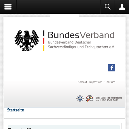
Sachverständiger werden
Sachverständiger Ausbildung
Kontakt
Impressum
Über uns
Der BDSF ist zertifiziert
nach ISO 9001:2015
Startseite