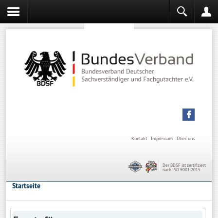
Sachverständiger werden
Sachverständiger Ausbildung
Kontakt
Impressum
Über uns
Der BDSF ist zertifiziert
nach ISO 9001:2015
Startseite