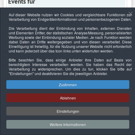
Events für
Auf dieser Website nutzen wir Cookies und vergleichbare Funktionen zur
Verarbeitung von Endgeräteinformationen und personenbezogenen Daten.
Dienstag, 25. Mai 2021
Die Verarbeitung dient der Einbindung von Inhalten, externen Diensten
und Elementen Dritter, der statistischen Analyse/Messung, personalisierten
Keine Termine
Werbung sowie der Einbindung sozialer Medien. Je nach Funktion werden
dabei Daten an Dritte weitergegeben und von diesen verarbeitet. Diese
Einwilligung ist freiwillig, für die Nutzung unserer Website nicht erforderlich
und kann jederzeit über das Icon links unten widerrufen werden.
Bitte beachten Sie, dass einige Anbieter Ihre Daten auf Basis von
Datenschutzerklärung
Urheberrechtsnachweise
Nachhaltigkeit
berechtigtem Interesse verarbeiten werden. Sie haben das Recht der
Verarbeitung zu widersprechen. Um dies zu tun, klicken Sie bitte auf
Copyright © 2026. Bundesverband Deutscher
"Einstellungen"
und deaktivieren Sie die jeweiligen Anbieter.
Sachverständiger und Fachgutachter e.V..
Zustimmen
Ablehnen
Einstellungen
Weitere Informationen