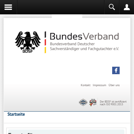
Sachverständiger werden
Sachverständiger Ausbildung
Kontakt
Impressum
Über uns
Der BDSF ist zertifiziert
nach ISO 9001:2015
Startseite