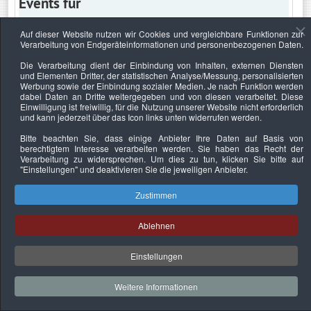
Events für
Auf dieser Website nutzen wir Cookies und vergleichbare Funktionen zur
Verarbeitung von Endgeräteinformationen und personenbezogenen Daten.
Freitag, 21. Mai 2021
Die Verarbeitung dient der Einbindung von Inhalten, externen Diensten
und Elementen Dritter, der statistischen Analyse/Messung, personalisierten
Keine Termine
Werbung sowie der Einbindung sozialer Medien. Je nach Funktion werden
dabei Daten an Dritte weitergegeben und von diesen verarbeitet. Diese
Einwilligung ist freiwillig, für die Nutzung unserer Website nicht erforderlich
und kann jederzeit über das Icon links unten widerrufen werden.
Bitte beachten Sie, dass einige Anbieter Ihre Daten auf Basis von
Datenschutzerklärung
Urheberrechtsnachweise
Nachhaltigkeit
berechtigtem Interesse verarbeiten werden. Sie haben das Recht der
Verarbeitung zu widersprechen. Um dies zu tun, klicken Sie bitte auf
Copyright © 2026. Bundesverband Deutscher
"Einstellungen"
und deaktivieren Sie die jeweiligen Anbieter.
Sachverständiger und Fachgutachter e.V..
Zustimmen
Ablehnen
Einstellungen
Weitere Informationen