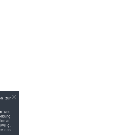
en zur
en und
Werbung
ten an
willig,
ber das