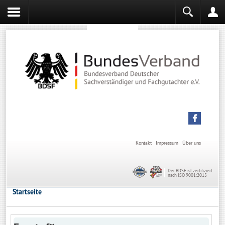
Sachverständiger werden
Sachverständiger Ausbildung
Kontakt
Impressum
Über uns
Der BDSF ist zertifiziert
nach ISO 9001:2015
Startseite