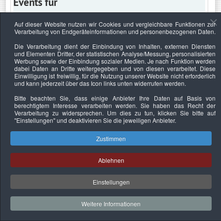
Events für
Auf dieser Website nutzen wir Cookies und vergleichbare Funktionen zur
Verarbeitung von Endgeräteinformationen und personenbezogenen Daten.
Dienstag, 16. März 2021
Die Verarbeitung dient der Einbindung von Inhalten, externen Diensten
und Elementen Dritter, der statistischen Analyse/Messung, personalisierten
Keine Termine
Werbung sowie der Einbindung sozialer Medien. Je nach Funktion werden
dabei Daten an Dritte weitergegeben und von diesen verarbeitet. Diese
Einwilligung ist freiwillig, für die Nutzung unserer Website nicht erforderlich
und kann jederzeit über das Icon links unten widerrufen werden.
Bitte beachten Sie, dass einige Anbieter Ihre Daten auf Basis von
Datenschutzerklärung
Urheberrechtsnachweise
Nachhaltigkeit
berechtigtem Interesse verarbeiten werden. Sie haben das Recht der
Verarbeitung zu widersprechen. Um dies zu tun, klicken Sie bitte auf
Copyright © 2026. Bundesverband Deutscher
"Einstellungen"
und deaktivieren Sie die jeweiligen Anbieter.
Sachverständiger und Fachgutachter e.V..
Zustimmen
Ablehnen
Einstellungen
Weitere Informationen