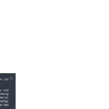
en zur
en und
Werbung
ten an
willig,
ber das