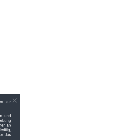
en zur
en und
Werbung
ten an
willig,
ber das