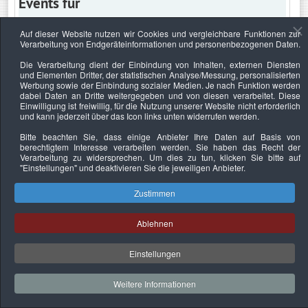
Events für
Auf dieser Website nutzen wir Cookies und vergleichbare Funktionen zur
Verarbeitung von Endgeräteinformationen und personenbezogenen Daten.
Montag, 17. August 2020
Die Verarbeitung dient der Einbindung von Inhalten, externen Diensten
und Elementen Dritter, der statistischen Analyse/Messung, personalisierten
Keine Termine
Werbung sowie der Einbindung sozialer Medien. Je nach Funktion werden
dabei Daten an Dritte weitergegeben und von diesen verarbeitet. Diese
Einwilligung ist freiwillig, für die Nutzung unserer Website nicht erforderlich
und kann jederzeit über das Icon links unten widerrufen werden.
Bitte beachten Sie, dass einige Anbieter Ihre Daten auf Basis von
Datenschutzerklärung
Urheberrechtsnachweise
Nachhaltigkeit
berechtigtem Interesse verarbeiten werden. Sie haben das Recht der
Verarbeitung zu widersprechen. Um dies zu tun, klicken Sie bitte auf
Copyright © 2026. Bundesverband Deutscher
"Einstellungen"
und deaktivieren Sie die jeweiligen Anbieter.
Sachverständiger und Fachgutachter e.V..
Zustimmen
Ablehnen
Einstellungen
Weitere Informationen