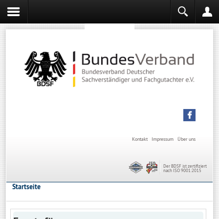
Sachverständiger werden
Sachverständiger Ausbildung
Kontakt
Impressum
Über uns
Der BDSF ist zertifiziert
nach ISO 9001:2015
Startseite