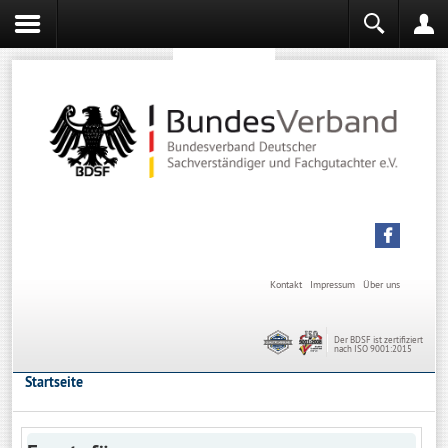
Sachverständiger werden
Sachverständiger Ausbildung
Kontakt
Impressum
Über uns
Der BDSF ist zertifiziert
nach ISO 9001:2015
Startseite