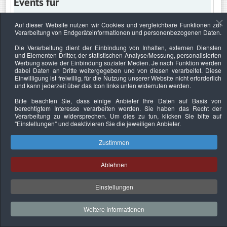
Events für
Auf dieser Website nutzen wir Cookies und vergleichbare Funktionen zur
Verarbeitung von Endgeräteinformationen und personenbezogenen Daten.
Montag, 25. Mai 2020
Die Verarbeitung dient der Einbindung von Inhalten, externen Diensten
und Elementen Dritter, der statistischen Analyse/Messung, personalisierten
Keine Termine
Werbung sowie der Einbindung sozialer Medien. Je nach Funktion werden
dabei Daten an Dritte weitergegeben und von diesen verarbeitet. Diese
Einwilligung ist freiwillig, für die Nutzung unserer Website nicht erforderlich
und kann jederzeit über das Icon links unten widerrufen werden.
Bitte beachten Sie, dass einige Anbieter Ihre Daten auf Basis von
Datenschutzerklärung
Urheberrechtsnachweise
Nachhaltigkeit
berechtigtem Interesse verarbeiten werden. Sie haben das Recht der
Verarbeitung zu widersprechen. Um dies zu tun, klicken Sie bitte auf
Copyright © 2026. Bundesverband Deutscher
"Einstellungen"
und deaktivieren Sie die jeweiligen Anbieter.
Sachverständiger und Fachgutachter e.V..
Zustimmen
Ablehnen
Einstellungen
Weitere Informationen