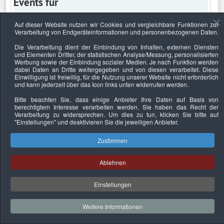
Events für
Auf dieser Website nutzen wir Cookies und vergleichbare Funktionen zur
Verarbeitung von Endgeräteinformationen und personenbezogenen Daten.
Freitag, 22. Mai 2020
Die Verarbeitung dient der Einbindung von Inhalten, externen Diensten
und Elementen Dritter, der statistischen Analyse/Messung, personalisierten
Keine Termine
Werbung sowie der Einbindung sozialer Medien. Je nach Funktion werden
dabei Daten an Dritte weitergegeben und von diesen verarbeitet. Diese
Einwilligung ist freiwillig, für die Nutzung unserer Website nicht erforderlich
und kann jederzeit über das Icon links unten widerrufen werden.
Bitte beachten Sie, dass einige Anbieter Ihre Daten auf Basis von
Datenschutzerklärung
Urheberrechtsnachweise
Nachhaltigkeit
berechtigtem Interesse verarbeiten werden. Sie haben das Recht der
Verarbeitung zu widersprechen. Um dies zu tun, klicken Sie bitte auf
Copyright © 2026. Bundesverband Deutscher
"Einstellungen"
und deaktivieren Sie die jeweiligen Anbieter.
Sachverständiger und Fachgutachter e.V..
Zustimmen
Ablehnen
Einstellungen
Weitere Informationen