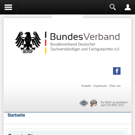
Sachverständiger werden
Sachverständiger Ausbildung
Kontakt
Impressum
Über uns
Der BDSF ist zertifiziert
nach ISO 9001:2015
Startseite