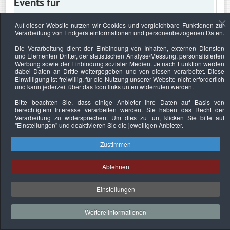
Events für
Auf dieser Website nutzen wir Cookies und vergleichbare Funktionen zur
Verarbeitung von Endgeräteinformationen und personenbezogenen Daten.
Freitag, 17. April 2020
Die Verarbeitung dient der Einbindung von Inhalten, externen Diensten
und Elementen Dritter, der statistischen Analyse/Messung, personalisierten
Keine Termine
Werbung sowie der Einbindung sozialer Medien. Je nach Funktion werden
dabei Daten an Dritte weitergegeben und von diesen verarbeitet. Diese
Einwilligung ist freiwillig, für die Nutzung unserer Website nicht erforderlich
und kann jederzeit über das Icon links unten widerrufen werden.
Bitte beachten Sie, dass einige Anbieter Ihre Daten auf Basis von
Datenschutzerklärung
Urheberrechtsnachweise
Nachhaltigkeit
berechtigtem Interesse verarbeiten werden. Sie haben das Recht der
Verarbeitung zu widersprechen. Um dies zu tun, klicken Sie bitte auf
Copyright © 2026. Bundesverband Deutscher
"Einstellungen"
und deaktivieren Sie die jeweiligen Anbieter.
Sachverständiger und Fachgutachter e.V..
Zustimmen
Ablehnen
Einstellungen
Weitere Informationen