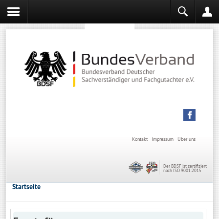
Sachverständiger werden
Sachverständiger Ausbildung
Kontakt
Impressum
Über uns
Der BDSF ist zertifiziert
nach ISO 9001:2015
Startseite