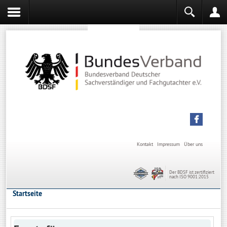
Sachverständiger werden
Sachverständiger Ausbildung
Kontakt
Impressum
Über uns
Der BDSF ist zertifiziert
nach ISO 9001:2015
Startseite