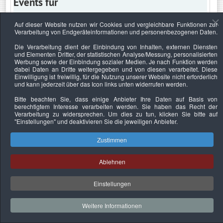
Events für
Auf dieser Website nutzen wir Cookies und vergleichbare Funktionen zur
Verarbeitung von Endgeräteinformationen und personenbezogenen Daten.
Freitag, 20. März 2020
Die Verarbeitung dient der Einbindung von Inhalten, externen Diensten
und Elementen Dritter, der statistischen Analyse/Messung, personalisierten
Keine Termine
Werbung sowie der Einbindung sozialer Medien. Je nach Funktion werden
dabei Daten an Dritte weitergegeben und von diesen verarbeitet. Diese
Einwilligung ist freiwillig, für die Nutzung unserer Website nicht erforderlich
und kann jederzeit über das Icon links unten widerrufen werden.
Bitte beachten Sie, dass einige Anbieter Ihre Daten auf Basis von
Datenschutzerklärung
Urheberrechtsnachweise
Nachhaltigkeit
berechtigtem Interesse verarbeiten werden. Sie haben das Recht der
Verarbeitung zu widersprechen. Um dies zu tun, klicken Sie bitte auf
Copyright © 2026. Bundesverband Deutscher
"Einstellungen"
und deaktivieren Sie die jeweiligen Anbieter.
Sachverständiger und Fachgutachter e.V..
Zustimmen
Ablehnen
Einstellungen
Weitere Informationen