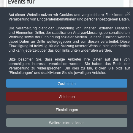
Events für
Auf dieser Website nutzen wir Cookies und vergleichbare Funktionen zur
Verarbeitung von Endgeräteinformationen und personenbezogenen Daten.
Dienstag, 10. März 2020
Die Verarbeitung dient der Einbindung von Inhalten, externen Diensten
und Elementen Dritter, der statistischen Analyse/Messung, personalisierten
Keine Termine
Werbung sowie der Einbindung sozialer Medien. Je nach Funktion werden
dabei Daten an Dritte weitergegeben und von diesen verarbeitet. Diese
Einwilligung ist freiwillig, für die Nutzung unserer Website nicht erforderlich
und kann jederzeit über das Icon links unten widerrufen werden.
Bitte beachten Sie, dass einige Anbieter Ihre Daten auf Basis von
Datenschutzerklärung
Urheberrechtsnachweise
Nachhaltigkeit
berechtigtem Interesse verarbeiten werden. Sie haben das Recht der
Verarbeitung zu widersprechen. Um dies zu tun, klicken Sie bitte auf
Copyright © 2026. Bundesverband Deutscher
"Einstellungen"
und deaktivieren Sie die jeweiligen Anbieter.
Sachverständiger und Fachgutachter e.V..
Zustimmen
Ablehnen
Einstellungen
Weitere Informationen