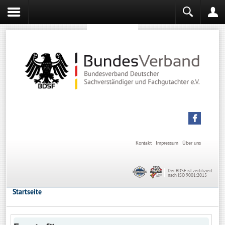
Sachverständiger werden
Sachverständiger Ausbildung
Kontakt
Impressum
Über uns
Der BDSF ist zertifiziert
nach ISO 9001:2015
Startseite