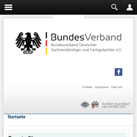
Sachverständiger werden
Sachverständiger Ausbildung
Kontakt
Impressum
Über uns
Der BDSF ist zertifiziert
nach ISO 9001:2015
Startseite