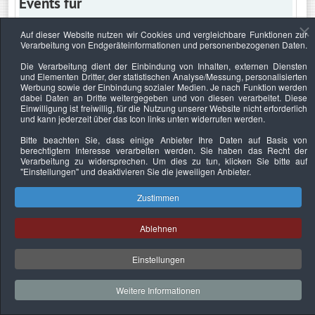
Events für
Auf dieser Website nutzen wir Cookies und vergleichbare Funktionen zur
Verarbeitung von Endgeräteinformationen und personenbezogenen Daten.
Mittwoch, 19. Februar 2020
Die Verarbeitung dient der Einbindung von Inhalten, externen Diensten
und Elementen Dritter, der statistischen Analyse/Messung, personalisierten
Keine Termine
Werbung sowie der Einbindung sozialer Medien. Je nach Funktion werden
dabei Daten an Dritte weitergegeben und von diesen verarbeitet. Diese
Einwilligung ist freiwillig, für die Nutzung unserer Website nicht erforderlich
und kann jederzeit über das Icon links unten widerrufen werden.
Bitte beachten Sie, dass einige Anbieter Ihre Daten auf Basis von
Datenschutzerklärung
Urheberrechtsnachweise
Nachhaltigkeit
berechtigtem Interesse verarbeiten werden. Sie haben das Recht der
Verarbeitung zu widersprechen. Um dies zu tun, klicken Sie bitte auf
Copyright © 2026. Bundesverband Deutscher
"Einstellungen"
und deaktivieren Sie die jeweiligen Anbieter.
Sachverständiger und Fachgutachter e.V..
Zustimmen
Ablehnen
Einstellungen
Weitere Informationen