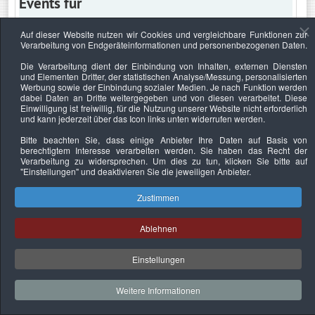
Events für
Auf dieser Website nutzen wir Cookies und vergleichbare Funktionen zur
Verarbeitung von Endgeräteinformationen und personenbezogenen Daten.
Montag, 28. Dezember 2020
Die Verarbeitung dient der Einbindung von Inhalten, externen Diensten
und Elementen Dritter, der statistischen Analyse/Messung, personalisierten
Keine Termine
Werbung sowie der Einbindung sozialer Medien. Je nach Funktion werden
dabei Daten an Dritte weitergegeben und von diesen verarbeitet. Diese
Einwilligung ist freiwillig, für die Nutzung unserer Website nicht erforderlich
und kann jederzeit über das Icon links unten widerrufen werden.
Bitte beachten Sie, dass einige Anbieter Ihre Daten auf Basis von
Datenschutzerklärung
Urheberrechtsnachweise
Nachhaltigkeit
berechtigtem Interesse verarbeiten werden. Sie haben das Recht der
Verarbeitung zu widersprechen. Um dies zu tun, klicken Sie bitte auf
Copyright © 2026. Bundesverband Deutscher
"Einstellungen"
und deaktivieren Sie die jeweiligen Anbieter.
Sachverständiger und Fachgutachter e.V..
Zustimmen
Ablehnen
Einstellungen
Weitere Informationen