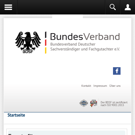
Sachverständiger werden
Sachverständiger Ausbildung
Kontakt
Impressum
Über uns
Der BDSF ist zertifiziert
nach ISO 9001:2015
Startseite