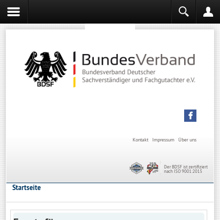
Sachverständiger werden
Sachverständiger Ausbildung
Kontakt
Impressum
Über uns
Der BDSF ist zertifiziert
nach ISO 9001:2015
Startseite