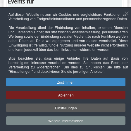
Events für
Auf dieser Website nutzen wir Cookies und vergleichbare Funktionen zur
Verarbeitung von Endgeräteinformationen und personenbezogenen Daten.
Dienstag, 13. Oktober 2020
Die Verarbeitung dient der Einbindung von Inhalten, externen Diensten
und Elementen Dritter, der statistischen Analyse/Messung, personalisierten
Keine Termine
Werbung sowie der Einbindung sozialer Medien. Je nach Funktion werden
dabei Daten an Dritte weitergegeben und von diesen verarbeitet. Diese
Einwilligung ist freiwillig, für die Nutzung unserer Website nicht erforderlich
und kann jederzeit über das Icon links unten widerrufen werden.
Bitte beachten Sie, dass einige Anbieter Ihre Daten auf Basis von
Datenschutzerklärung
Urheberrechtsnachweise
Nachhaltigkeit
berechtigtem Interesse verarbeiten werden. Sie haben das Recht der
Verarbeitung zu widersprechen. Um dies zu tun, klicken Sie bitte auf
Copyright © 2026. Bundesverband Deutscher
"Einstellungen"
und deaktivieren Sie die jeweiligen Anbieter.
Sachverständiger und Fachgutachter e.V..
Zustimmen
Ablehnen
Einstellungen
Weitere Informationen