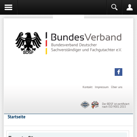
Sachverständiger werden
Sachverständiger Ausbildung
Kontakt
Impressum
Über uns
Der BDSF ist zertifiziert
nach ISO 9001:2015
Startseite