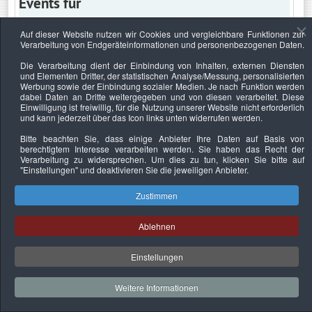
Events für
Auf dieser Website nutzen wir Cookies und vergleichbare Funktionen zur
Verarbeitung von Endgeräteinformationen und personenbezogenen Daten.
Sonntag, 19. Januar 2020
Die Verarbeitung dient der Einbindung von Inhalten, externen Diensten
und Elementen Dritter, der statistischen Analyse/Messung, personalisierten
Keine Termine
Werbung sowie der Einbindung sozialer Medien. Je nach Funktion werden
dabei Daten an Dritte weitergegeben und von diesen verarbeitet. Diese
Einwilligung ist freiwillig, für die Nutzung unserer Website nicht erforderlich
und kann jederzeit über das Icon links unten widerrufen werden.
Bitte beachten Sie, dass einige Anbieter Ihre Daten auf Basis von
Datenschutzerklärung
Urheberrechtsnachweise
Nachhaltigkeit
berechtigtem Interesse verarbeiten werden. Sie haben das Recht der
Verarbeitung zu widersprechen. Um dies zu tun, klicken Sie bitte auf
Copyright © 2026. Bundesverband Deutscher
"Einstellungen"
und deaktivieren Sie die jeweiligen Anbieter.
Sachverständiger und Fachgutachter e.V..
Zustimmen
Ablehnen
Einstellungen
Weitere Informationen