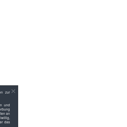
en zur
en und
Werbung
ten an
willig,
ber das