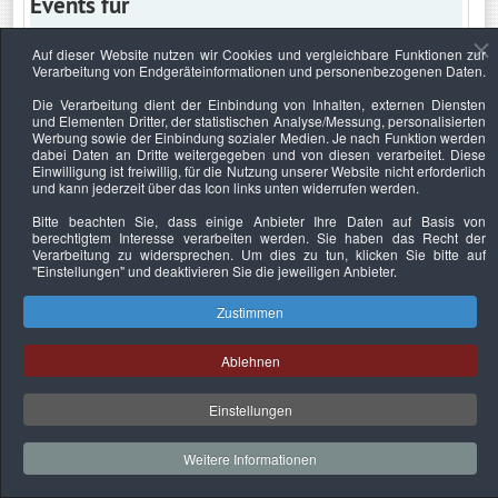
Events für
Auf dieser Website nutzen wir Cookies und vergleichbare Funktionen zur
Verarbeitung von Endgeräteinformationen und personenbezogenen Daten.
Samstag, 17. August 2019
Die Verarbeitung dient der Einbindung von Inhalten, externen Diensten
und Elementen Dritter, der statistischen Analyse/Messung, personalisierten
Keine Termine
Werbung sowie der Einbindung sozialer Medien. Je nach Funktion werden
dabei Daten an Dritte weitergegeben und von diesen verarbeitet. Diese
Einwilligung ist freiwillig, für die Nutzung unserer Website nicht erforderlich
und kann jederzeit über das Icon links unten widerrufen werden.
Bitte beachten Sie, dass einige Anbieter Ihre Daten auf Basis von
Datenschutzerklärung
Urheberrechtsnachweise
Nachhaltigkeit
berechtigtem Interesse verarbeiten werden. Sie haben das Recht der
Verarbeitung zu widersprechen. Um dies zu tun, klicken Sie bitte auf
Copyright © 2026. Bundesverband Deutscher
"Einstellungen"
und deaktivieren Sie die jeweiligen Anbieter.
Sachverständiger und Fachgutachter e.V..
Zustimmen
Ablehnen
Einstellungen
Weitere Informationen