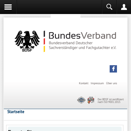
Sachverständiger werden
Sachverständiger Ausbildung
Kontakt
Impressum
Über uns
Der BDSF ist zertifiziert
nach ISO 9001:2015
Startseite