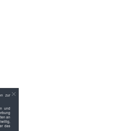
en zur
en und
Werbung
ten an
willig,
ber das