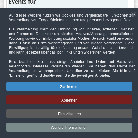
Events für
Auf dieser Website nutzen wir Cookies und vergleichbare Funktionen zur
Verarbeitung von Endgeräteinformationen und personenbezogenen Daten.
Mittwoch, 10. Juli 2019
Die Verarbeitung dient der Einbindung von Inhalten, externen Diensten
und Elementen Dritter, der statistischen Analyse/Messung, personalisierten
Keine Termine
Werbung sowie der Einbindung sozialer Medien. Je nach Funktion werden
dabei Daten an Dritte weitergegeben und von diesen verarbeitet. Diese
Einwilligung ist freiwillig, für die Nutzung unserer Website nicht erforderlich
und kann jederzeit über das Icon links unten widerrufen werden.
Bitte beachten Sie, dass einige Anbieter Ihre Daten auf Basis von
Datenschutzerklärung
Urheberrechtsnachweise
Nachhaltigkeit
berechtigtem Interesse verarbeiten werden. Sie haben das Recht der
Verarbeitung zu widersprechen. Um dies zu tun, klicken Sie bitte auf
Copyright © 2026. Bundesverband Deutscher
"Einstellungen"
und deaktivieren Sie die jeweiligen Anbieter.
Sachverständiger und Fachgutachter e.V..
Zustimmen
Ablehnen
Einstellungen
Weitere Informationen