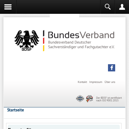
Sachverständiger werden
Sachverständiger Ausbildung
Kontakt
Impressum
Über uns
Der BDSF ist zertifiziert
nach ISO 9001:2015
Startseite