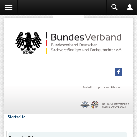
Sachverständiger werden
Sachverständiger Ausbildung
Kontakt
Impressum
Über uns
Der BDSF ist zertifiziert
nach ISO 9001:2015
Startseite