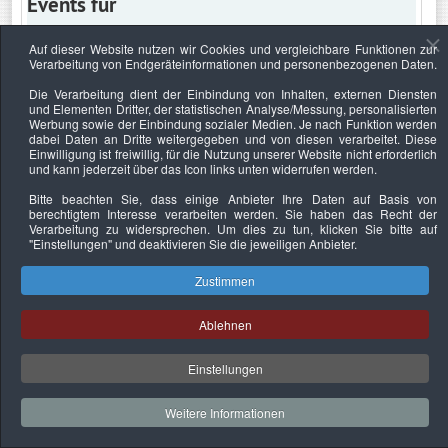
Events für
Auf dieser Website nutzen wir Cookies und vergleichbare Funktionen zur
Verarbeitung von Endgeräteinformationen und personenbezogenen Daten.
Mittwoch, 5. Juni 2019
Die Verarbeitung dient der Einbindung von Inhalten, externen Diensten
und Elementen Dritter, der statistischen Analyse/Messung, personalisierten
Keine Termine
Werbung sowie der Einbindung sozialer Medien. Je nach Funktion werden
dabei Daten an Dritte weitergegeben und von diesen verarbeitet. Diese
Einwilligung ist freiwillig, für die Nutzung unserer Website nicht erforderlich
und kann jederzeit über das Icon links unten widerrufen werden.
Bitte beachten Sie, dass einige Anbieter Ihre Daten auf Basis von
Datenschutzerklärung
Urheberrechtsnachweise
Nachhaltigkeit
berechtigtem Interesse verarbeiten werden. Sie haben das Recht der
Verarbeitung zu widersprechen. Um dies zu tun, klicken Sie bitte auf
Copyright © 2026. Bundesverband Deutscher
"Einstellungen"
und deaktivieren Sie die jeweiligen Anbieter.
Sachverständiger und Fachgutachter e.V..
Zustimmen
Ablehnen
Einstellungen
Weitere Informationen