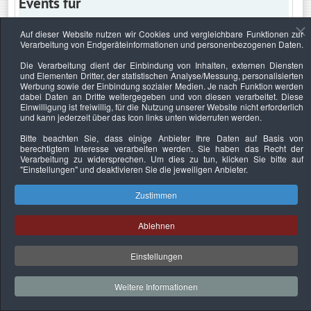
Events für
Auf dieser Website nutzen wir Cookies und vergleichbare Funktionen zur
Verarbeitung von Endgeräteinformationen und personenbezogenen Daten.
Donnerstag, 21. November 2019
Die Verarbeitung dient der Einbindung von Inhalten, externen Diensten
und Elementen Dritter, der statistischen Analyse/Messung, personalisierten
Keine Termine
Werbung sowie der Einbindung sozialer Medien. Je nach Funktion werden
dabei Daten an Dritte weitergegeben und von diesen verarbeitet. Diese
Einwilligung ist freiwillig, für die Nutzung unserer Website nicht erforderlich
und kann jederzeit über das Icon links unten widerrufen werden.
Bitte beachten Sie, dass einige Anbieter Ihre Daten auf Basis von
Datenschutzerklärung
Urheberrechtsnachweise
Nachhaltigkeit
berechtigtem Interesse verarbeiten werden. Sie haben das Recht der
Verarbeitung zu widersprechen. Um dies zu tun, klicken Sie bitte auf
Copyright © 2026. Bundesverband Deutscher
"Einstellungen"
und deaktivieren Sie die jeweiligen Anbieter.
Sachverständiger und Fachgutachter e.V..
Zustimmen
Ablehnen
Einstellungen
Weitere Informationen