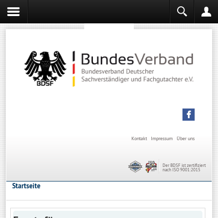
Sachverständiger werden
Sachverständiger Ausbildung
Kontakt
Impressum
Über uns
Der BDSF ist zertifiziert
nach ISO 9001:2015
Startseite