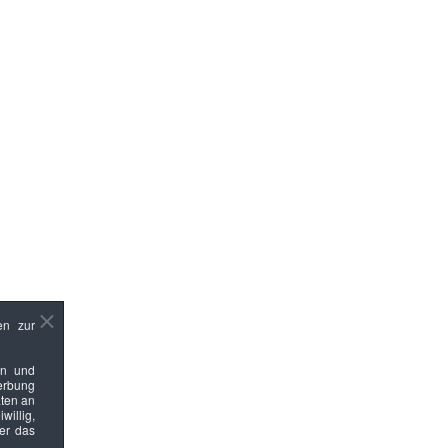
en zur
en und
Werbung
ten an
willig,
ber das