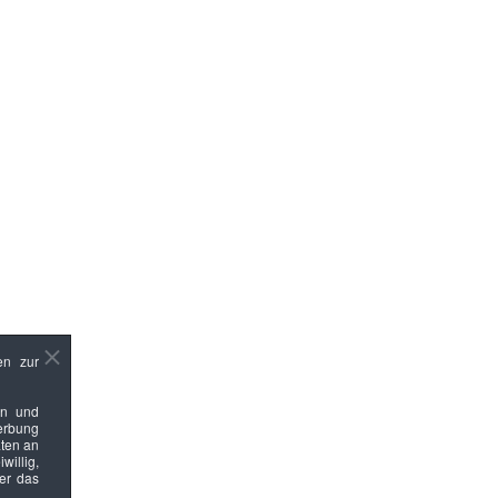
en zur
en und
Werbung
ten an
willig,
ber das