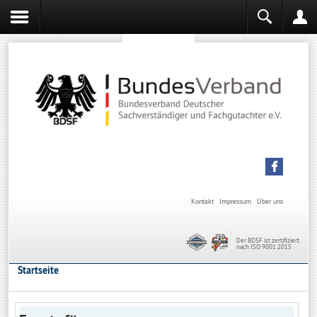
Sachverständiger werden
Sachverständiger Ausbildung
Kontakt
Impressum
Über uns
Der BDSF ist zertifiziert
nach ISO 9001:2015
Startseite