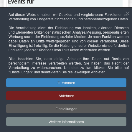
Events für
Auf dieser Website nutzen wir Cookies und vergleichbare Funktionen zur
Verarbeitung von Endgeräteinformationen und personenbezogenen Daten.
Mittwoch, 2. August 2017
Die Verarbeitung dient der Einbindung von Inhalten, externen Diensten
und Elementen Dritter, der statistischen Analyse/Messung, personalisierten
Keine Termine
Werbung sowie der Einbindung sozialer Medien. Je nach Funktion werden
dabei Daten an Dritte weitergegeben und von diesen verarbeitet. Diese
Einwilligung ist freiwillig, für die Nutzung unserer Website nicht erforderlich
und kann jederzeit über das Icon links unten widerrufen werden.
Bitte beachten Sie, dass einige Anbieter Ihre Daten auf Basis von
Datenschutzerklärung
Urheberrechtsnachweise
Nachhaltigkeit
berechtigtem Interesse verarbeiten werden. Sie haben das Recht der
Verarbeitung zu widersprechen. Um dies zu tun, klicken Sie bitte auf
Copyright © 2026. Bundesverband Deutscher
"Einstellungen"
und deaktivieren Sie die jeweiligen Anbieter.
Sachverständiger und Fachgutachter e.V..
Zustimmen
Ablehnen
Einstellungen
Weitere Informationen