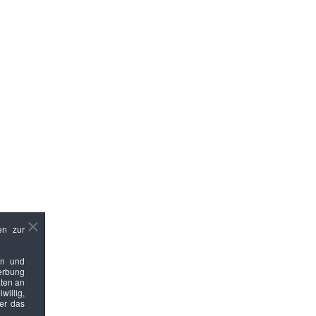
en zur
en und
Werbung
ten an
willig,
ber das