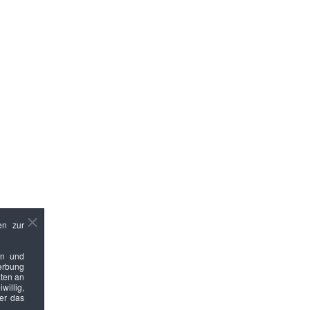
en zur
en und
Werbung
ten an
willig,
ber das