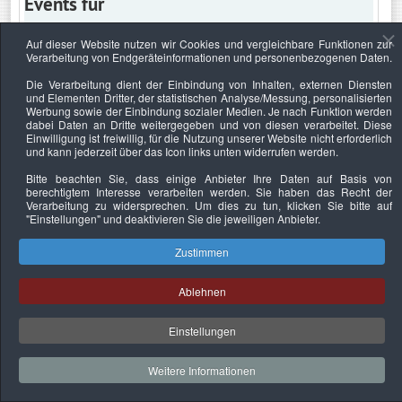
Events für
Auf dieser Website nutzen wir Cookies und vergleichbare Funktionen zur
Verarbeitung von Endgeräteinformationen und personenbezogenen Daten.
Samstag, 11. Juni 2016
Die Verarbeitung dient der Einbindung von Inhalten, externen Diensten
und Elementen Dritter, der statistischen Analyse/Messung, personalisierten
Keine Termine
Werbung sowie der Einbindung sozialer Medien. Je nach Funktion werden
dabei Daten an Dritte weitergegeben und von diesen verarbeitet. Diese
Einwilligung ist freiwillig, für die Nutzung unserer Website nicht erforderlich
und kann jederzeit über das Icon links unten widerrufen werden.
Bitte beachten Sie, dass einige Anbieter Ihre Daten auf Basis von
Datenschutzerklärung
Urheberrechtsnachweise
Nachhaltigkeit
berechtigtem Interesse verarbeiten werden. Sie haben das Recht der
Verarbeitung zu widersprechen. Um dies zu tun, klicken Sie bitte auf
Copyright © 2026. Bundesverband Deutscher
"Einstellungen"
und deaktivieren Sie die jeweiligen Anbieter.
Sachverständiger und Fachgutachter e.V..
Zustimmen
Ablehnen
Einstellungen
Weitere Informationen