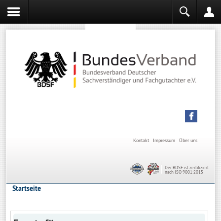
Sachverständiger werden
Sachverständiger Ausbildung
Kontakt
Impressum
Über uns
Der BDSF ist zertifiziert
nach ISO 9001:2015
Startseite